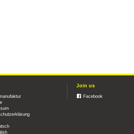
u
Join us
manufaktur
Facebook
re
ssum
chutzerklärung
tsch
lish