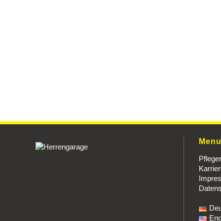
Men
Pflege
Karrie
Impre
Datens
Deu
Eng