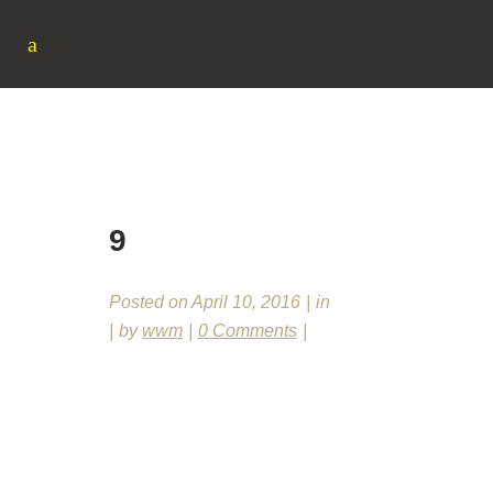
9
9
Posted on
April 10, 2016
in
by
wwm
0 Comments