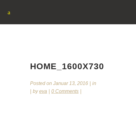
HOME_1600X730
HOME_1600X730
Posted on
Januar 13, 2016
in
by
eva
0 Comments