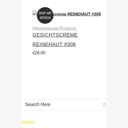
OUT OF
STOCK
Herrengarage Products
GESICHTSCREME
REINEHAUT #308
€
26.00
Archiv