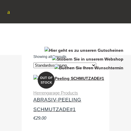
PROBLEMHAUT
Showing all 2 results
OUT OF
STOCK
Herrengarage Products
ABRASIV-PEELING
SCHMUTZADE#1
€
29.00