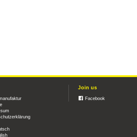
u
Join us
manufaktur
Facebook
re
ssum
chutzerklärung
tsch
lish