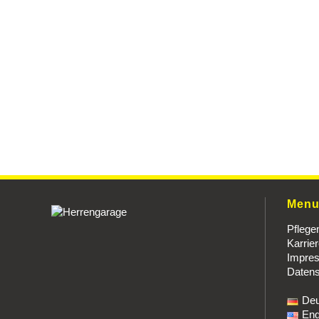
Men
Pflege
Karrie
Impre
Datens
Deu
Eng