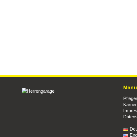
Men
Pflege
Karrie
Impre
Datens
Deu
Eng