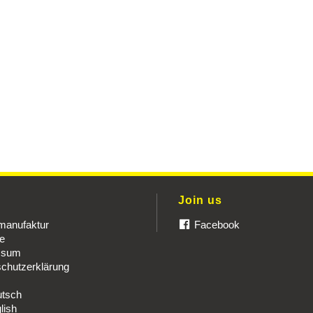
u
Join us
manufaktur
Facebook
re
ssum
chutzerklärung
tsch
lish