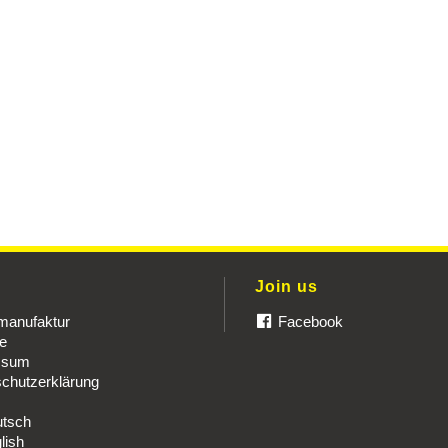
u
Join us
manufaktur
Facebook
re
ssum
chutzerklärung
tsch
lish