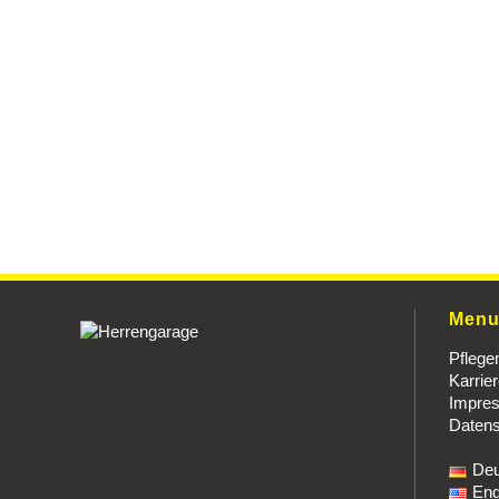
Men
Pflege
Karrie
Impre
Datens
Deu
Eng